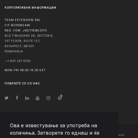
КОРПОРАТИВНИ ИНФОРМАЦИИ
TEAM EXTENSION SRL
CIF RO35062448
REG. COM. J40/11836/2015
BLD TIMIȘOARA 26, SECTOR 6,
1ST FLOOR, SUITE 127,
БУХАРЕСТ
,
061331
РОМАНИЈА
+1 650 297 6550
MON-FRI 09:00-18:00 EET
ПОВРЗЕТЕ СЕ СО НАС
Ова е известување за употреба на
колачиња. Затворете го еднаш и ќе
© Авторско право
2026
Team Extension Macedonia
- Сите права задржани