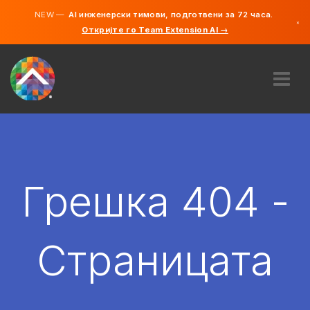
NEW —
AI инженерски тимови, подготвени за 72 часа.
×
Откријте го Team Extension AI →
македонс
англиски
ЗА НАС
ЕКСПЕРТИЗА
КАКО ФУНКЦИОНИРА?
КАРИЕРИ
Грешка 404 -
АНГАЖИРАЈ
СЕВЕРНА МАКЕДОНИЈА
Страницата
MK
ЗАПОЧНЕТЕ