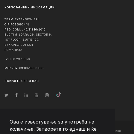
КОРПОРАТИВНИ ИНФОРМАЦИИ
TEAM EXTENSION SRL
CIF RO35062448
REG. COM. J40/11836/2015
BLD TIMIȘOARA 26, SECTOR 6,
1ST FLOOR, SUITE 127,
БУХАРЕСТ
,
061331
РОМАНИЈА
+1 650 297 6550
MON-FRI 09:00-18:00 EET
ПОВРЗЕТЕ СЕ СО НАС
Ова е известување за употреба на
колачиња. Затворете го еднаш и ќе
© Авторско право
2026
Team Extension Macedonia
- Сите права задржани