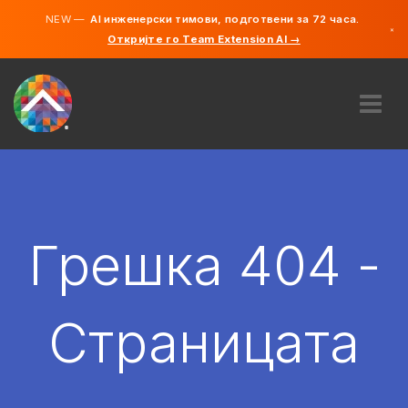
NEW —
AI инженерски тимови, подготвени за 72 часа.
×
Откријте го Team Extension AI →
македонс
англиски
ЗА НАС
ЕКСПЕРТИЗА
КАКО ФУНКЦИОНИРА?
КАРИЕРИ
Грешка 404 -
АНГАЖИРАЈ
СЕВЕРНА МАКЕДОНИЈА
Страницата
MK
ЗАПОЧНЕТЕ