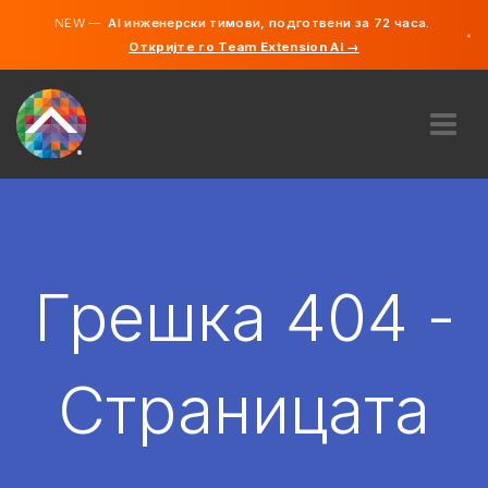
NEW —
AI инженерски тимови, подготвени за 72 часа.
×
Откријте го Team Extension AI →
македонс
англиски
ЗА НАС
ЕКСПЕРТИЗА
КАКО ФУНКЦИОНИРА?
КАРИЕРИ
Грешка 404 -
АНГАЖИРАЈ
СЕВЕРНА МАКЕДОНИЈА
Страницата
MK
ЗАПОЧНЕТЕ