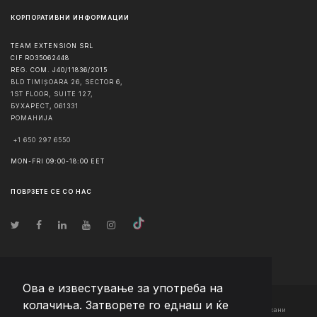
КОРПОРАТИВНИ ИНФОРМАЦИИ
TEAM EXTENSION SRL
CIF RO35062448
REG. COM. J40/11836/2015
BLD TIMIȘOARA 26, SECTOR 6,
1ST FLOOR, SUITE 127,
БУХАРЕСТ
,
061331
РОМАНИЈА
+1 650 297 6550
MON-FRI 09:00-18:00 EET
ПОВРЗЕТЕ СЕ СО НАС
Ова е известување за употреба на
колачиња. Затворете го еднаш и ќе
© Авторско право
2026
Team Extension Macedonia
- Сите права задржани