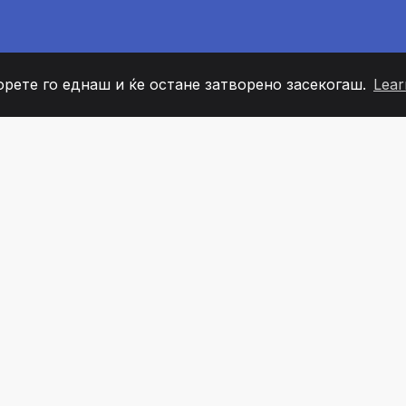
орете го еднаш и ќе остане затворено засекогаш.
Lear
60
+36
7
ОВИ НА ТИМОТ
COUNTRIES
КАНЦЕЛ