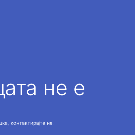
ата не е
ка, контактирајте не.