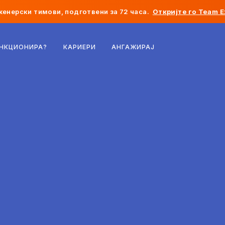
женерски тимови, подготвени за 72 часа.
Откријте го Team E
Белгија
УНКЦИОНИРА?
КАРИЕРИ
АНГАЖИРАЈ
Франција
Ирска
Холандија
Швајцарија
Соединети Американски Држави
Босна и Херцеговина
Естонија
Латвија
Молдавија