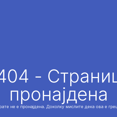
404 - Страниц
пронајдена
рате не е пронајдена. Доколку мислите дека ова е греш