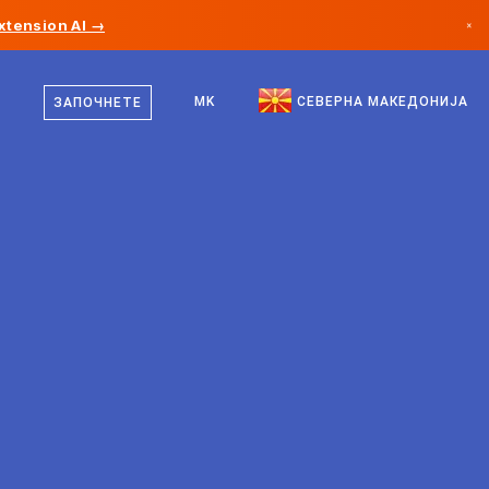
xtension AI →
×
македонски
Канада
англиски
MK
СЕВЕРНА МАКЕДОНИЈА
ЗАПОЧНЕТЕ
Германија
Лихтенштајн
Норвешка
Јапонија
Бугарија
Хрватска
Литванија
Црна Гора