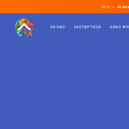
NEW —
AI ин
Австрија
ЗА НАС
ЕКСПЕРТИЗА
КАКО Ф
Финска
Исланд
Луксембург
Шведска
Обединето Кралство
Албанија
Чешка
Унгарија
Северна Македонија