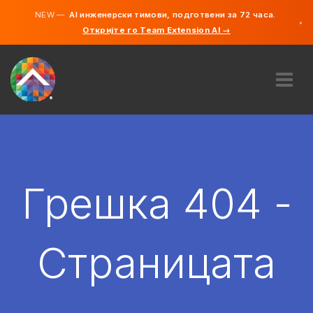
NEW —
AI инженерски тимови, подготвени за 72 часа.
×
Откријте го Team Extension AI →
македонс
англиски
ЗА НАС
ЕКСПЕРТИЗА
КАКО ФУНКЦИОНИРА?
КАРИЕРИ
Грешка 404 -
АНГАЖИРАЈ
СЕВЕРНА МАКЕДОНИЈА
Страницата
MK
ЗАПОЧНЕТЕ