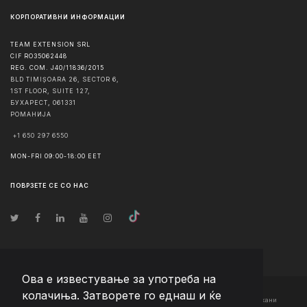
КОРПОРАТИВНИ ИНФОРМАЦИИ
TEAM EXTENSION SRL
CIF RO35062448
REG. COM. J40/11836/2015
BLD TIMIȘOARA 26, SECTOR 6,
1ST FLOOR, SUITE 127,
БУХАРЕСТ
,
061331
РОМАНИЈА
+1 650 297 6550
MON-FRI 09:00-18:00 EET
ПОВРЗЕТЕ СЕ СО НАС
Ова е известување за употреба на
колачиња. Затворете го еднаш и ќе
© Авторско право
2026
Team Extension Macedonia
- Сите права задржани