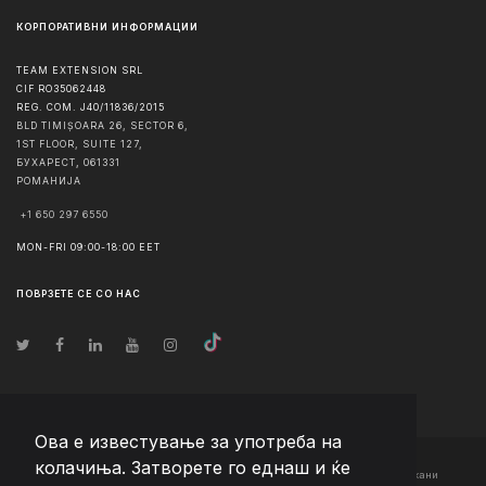
КОРПОРАТИВНИ ИНФОРМАЦИИ
TEAM EXTENSION SRL
CIF RO35062448
REG. COM. J40/11836/2015
BLD TIMIȘOARA 26, SECTOR 6,
1ST FLOOR, SUITE 127,
БУХАРЕСТ
,
061331
РОМАНИЈА
+1 650 297 6550
MON-FRI 09:00-18:00 EET
ПОВРЗЕТЕ СЕ СО НАС
Ова е известување за употреба на
колачиња. Затворете го еднаш и ќе
© Авторско право
2026
Team Extension Macedonia
- Сите права задржани