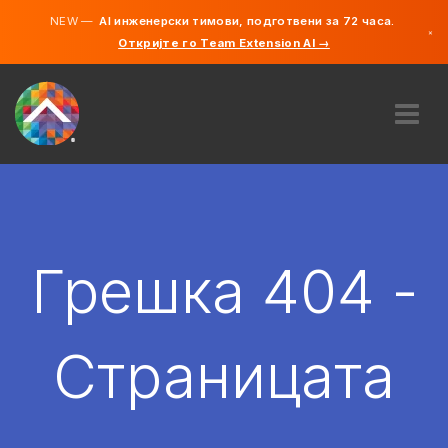
NEW —
AI инженерски тимови, подготвени за 72 часа.
×
Откријте го Team Extension AI →
македонс
англиски
ЗА НАС
ЕКСПЕРТИЗА
КАКО ФУНКЦИОНИРА?
КАРИЕРИ
Грешка 404 -
АНГАЖИРАЈ
СЕВЕРНА МАКЕДОНИЈА
Страницата
MK
ЗАПОЧНЕТЕ