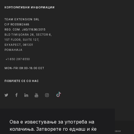
КОРПОРАТИВНИ ИНФОРМАЦИИ
TEAM EXTENSION SRL
CIF RO35062448
REG. COM. J40/11836/2015
BLD TIMIȘOARA 26, SECTOR 6,
1ST FLOOR, SUITE 127,
БУХАРЕСТ
,
061331
РОМАНИЈА
+1 650 297 6550
MON-FRI 09:00-18:00 EET
ПОВРЗЕТЕ СЕ СО НАС
Ова е известување за употреба на
колачиња. Затворете го еднаш и ќе
© Авторско право
2026
Team Extension Macedonia
- Сите права задржани