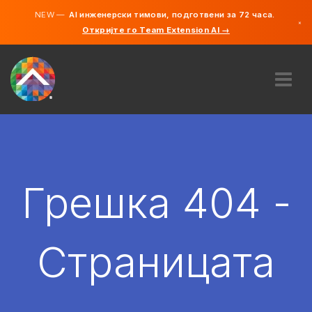
NEW —
AI инженерски тимови, подготвени за 72 часа.
×
Откријте го Team Extension AI →
македонс
англиски
ЗА НАС
ЕКСПЕРТИЗА
КАКО ФУНКЦИОНИРА?
КАРИЕРИ
Грешка 404 -
АНГАЖИРАЈ
СЕВЕРНА МАКЕДОНИЈА
Страницата
MK
ЗАПОЧНЕТЕ