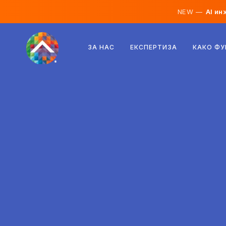
NEW —
AI ин
Австрија
ЗА НАС
ЕКСПЕРТИЗА
КАКО Ф
Финска
Исланд
Луксембург
Шведска
Обединето Кралство
Албанија
Чешка
Унгарија
Северна Македонија