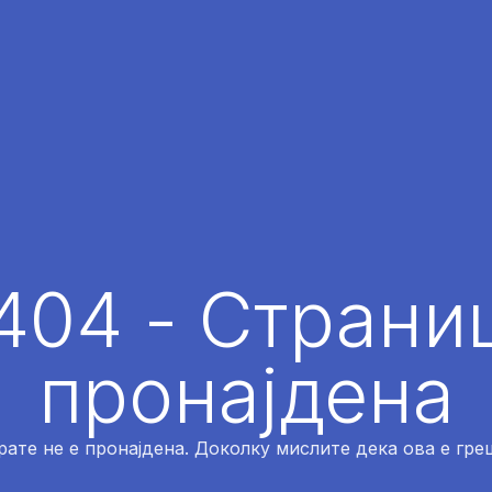
404 - Страниц
пронајдена
рате не е пронајдена. Доколку мислите дека ова е греш