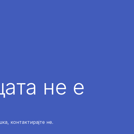
ата не е
ка, контактирајте не.