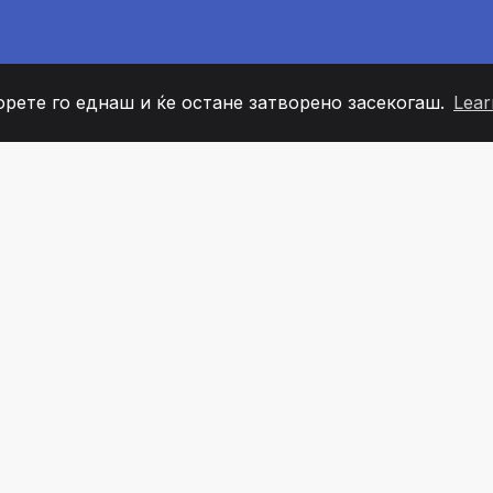
орете го еднаш и ќе остане затворено засекогаш.
Lear
60
+36
7
ОВИ НА ТИМОТ
COUNTRIES
КАНЦЕЛ