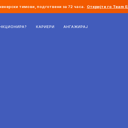
женерски тимови, подготвени за 72 часа.
Откријте го Team E
Белгија
УНКЦИОНИРА?
КАРИЕРИ
АНГАЖИРАЈ
Франција
Ирска
Холандија
Швајцарија
Соединети Американски Држави
Босна и Херцеговина
Естонија
Латвија
Молдавија