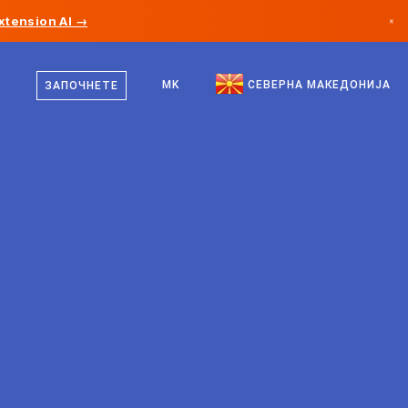
xtension AI →
×
македонски
Канада
англиски
MK
СЕВЕРНА МАКЕДОНИЈА
ЗАПОЧНЕТЕ
Германија
Лихтенштајн
Норвешка
Јапонија
Бугарија
Хрватска
Литванија
Црна Гора