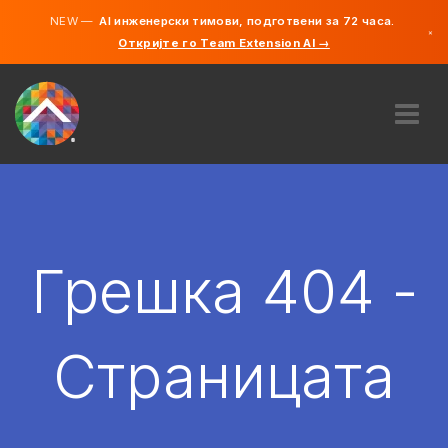
NEW —
AI инженерски тимови, подготвени за 72 часа.
×
Откријте го Team Extension AI →
македонс
англиски
ЗА НАС
ЕКСПЕРТИЗА
КАКО ФУНКЦИОНИРА?
КАРИЕРИ
Грешка 404 -
АНГАЖИРАЈ
СЕВЕРНА МАКЕДОНИЈА
Страницата
MK
ЗАПОЧНЕТЕ