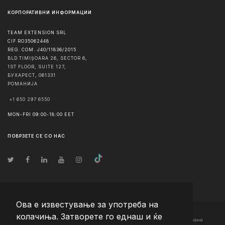
КОРПОРАТИВНИ ИНФОРМАЦИИ
TEAM EXTENSION SRL
CIF RO35062448
REG. COM. J40/11836/2015
BLD TIMIȘOARA 26, SECTOR 6,
1ST FLOOR, SUITE 127,
БУХАРЕСТ
,
061331
РОМАНИЈА
+1 650 297 6550
MON-FRI 09:00-18:00 EET
ПОВРЗЕТЕ СЕ СО НАС
Ова е известување за употреба на
колачиња. Затворете го еднаш и ќе
© Авторско право
2026
Team Extension Macedonia
- Сите права задржани