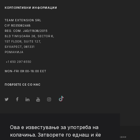
КОРПОРАТИВНИ ИНФОРМАЦИИ
TEAM EXTENSION SRL
CIF RO35062448
REG. COM. J40/11836/2015
BLD TIMIȘOARA 26, SECTOR 6,
1ST FLOOR, SUITE 127,
БУХАРЕСТ
,
061331
РОМАНИЈА
+1 650 297 6550
MON-FRI 09:00-18:00 EET
ПОВРЗЕТЕ СЕ СО НАС
Ова е известување за употреба на
колачиња. Затворете го еднаш и ќе
© Авторско право
2026
Team Extension Macedonia
- Сите права задржани