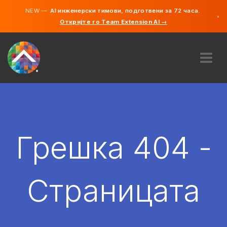
NEW —
AI инженерски тимови, подготвени за 72 часа.
×
Откријте го Team Extension AI →
македонс
англиски
ЗА НАС
ЕКСПЕРТИЗА
КАКО ФУНКЦИОНИРА?
КАРИЕРИ
Грешка 404 -
АНГАЖИРАЈ
СЕВЕРНА МАКЕДОНИЈА
Страницата
MK
ЗАПОЧНЕТЕ