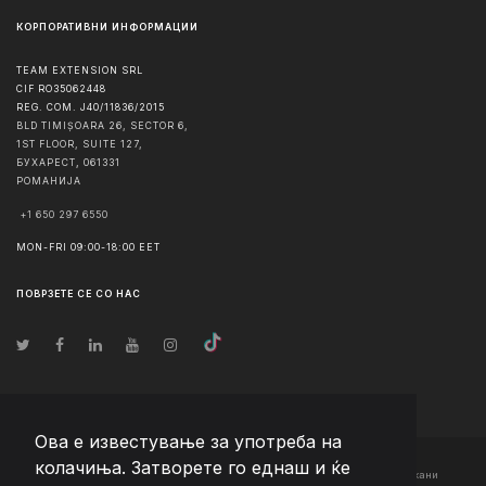
КОРПОРАТИВНИ ИНФОРМАЦИИ
TEAM EXTENSION SRL
CIF RO35062448
REG. COM. J40/11836/2015
BLD TIMIȘOARA 26, SECTOR 6,
1ST FLOOR, SUITE 127,
БУХАРЕСТ
,
061331
РОМАНИЈА
+1 650 297 6550
MON-FRI 09:00-18:00 EET
ПОВРЗЕТЕ СЕ СО НАС
Ова е известување за употреба на
колачиња. Затворете го еднаш и ќе
© Авторско право
2026
Team Extension Macedonia
- Сите права задржани