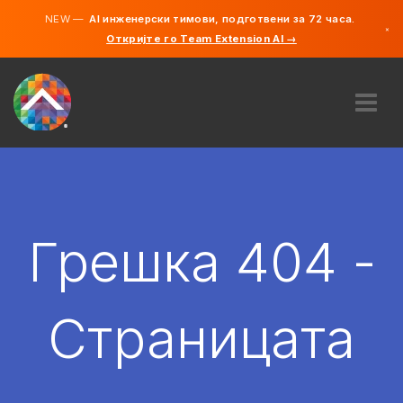
NEW —
AI инженерски тимови, подготвени за 72 часа.
×
Откријте го Team Extension AI →
македонс
англиски
ЗА НАС
ЕКСПЕРТИЗА
КАКО ФУНКЦИОНИРА?
КАРИЕРИ
Грешка 404 -
АНГАЖИРАЈ
СЕВЕРНА МАКЕДОНИЈА
Страницата
MK
ЗАПОЧНЕТЕ