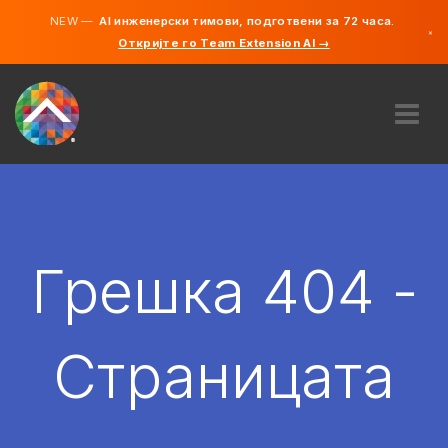
NEW —
AI инженерски тимови, подготвени за 72 часа.
×
Откријте го Team Extension AI →
македонс
англиски
ЗА НАС
ЕКСПЕРТИЗА
КАКО ФУНКЦИОНИРА?
КАРИЕРИ
Грешка 404 -
АНГАЖИРАЈ
СЕВЕРНА МАКЕДОНИЈА
Страницата
MK
ЗАПОЧНЕТЕ