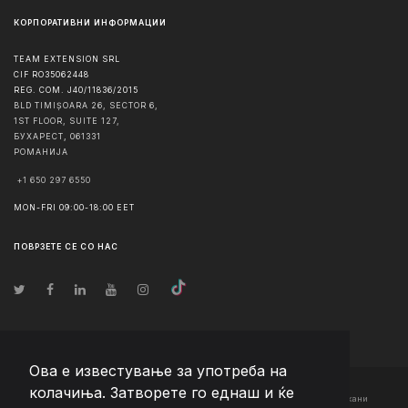
КОРПОРАТИВНИ ИНФОРМАЦИИ
TEAM EXTENSION SRL
CIF RO35062448
REG. COM. J40/11836/2015
BLD TIMIȘOARA 26, SECTOR 6,
1ST FLOOR, SUITE 127,
БУХАРЕСТ
,
061331
РОМАНИЈА
+1 650 297 6550
MON-FRI 09:00-18:00 EET
ПОВРЗЕТЕ СЕ СО НАС
Ова е известување за употреба на
колачиња. Затворете го еднаш и ќе
© Авторско право
2026
Team Extension Macedonia
- Сите права задржани