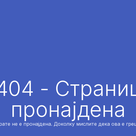
404 - Страниц
пронајдена
рате не е пронајдена. Доколку мислите дека ова е греш