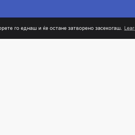
орете го еднаш и ќе остане затворено засекогаш.
Lear
60
+36
7
ОВИ НА ТИМОТ
COUNTRIES
КАНЦЕЛ