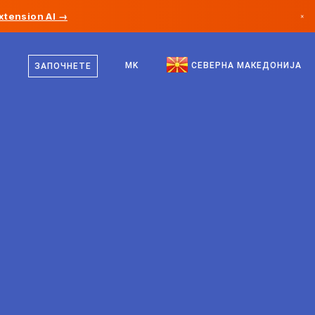
xtension AI →
×
македонски
Канада
англиски
MK
СЕВЕРНА МАКЕДОНИЈА
ЗАПОЧНЕТЕ
Германија
Лихтенштајн
Норвешка
Јапонија
Бугарија
Хрватска
Литванија
Црна Гора