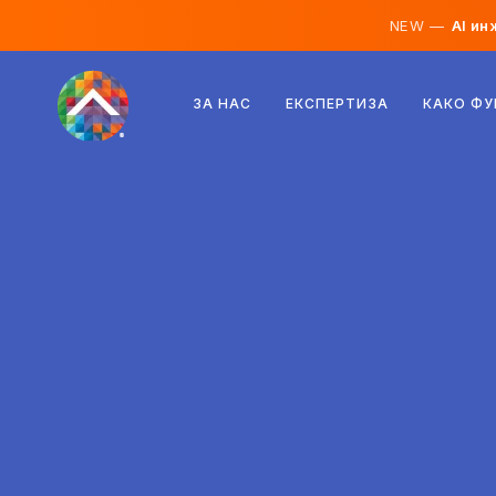
NEW —
AI ин
Австрија
ЗА НАС
ЕКСПЕРТИЗА
КАКО Ф
Финска
Исланд
Луксембург
Шведска
Обединето Кралство
Албанија
Чешка
Унгарија
Северна Македонија