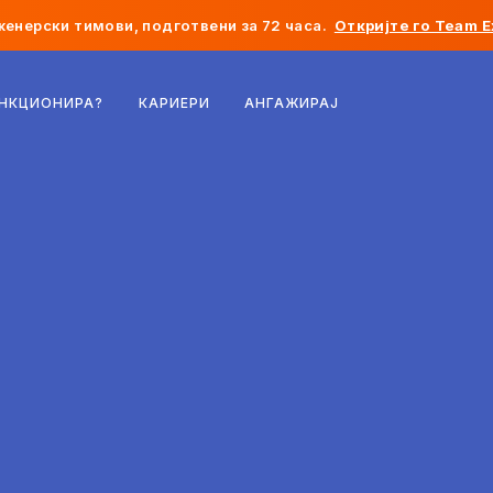
женерски тимови, подготвени за 72 часа.
Откријте го Team E
Белгија
УНКЦИОНИРА?
КАРИЕРИ
АНГАЖИРАЈ
Франција
Ирска
Холандија
Швајцарија
Соединети Американски Држави
Босна и Херцеговина
Естонија
Латвија
Молдавија