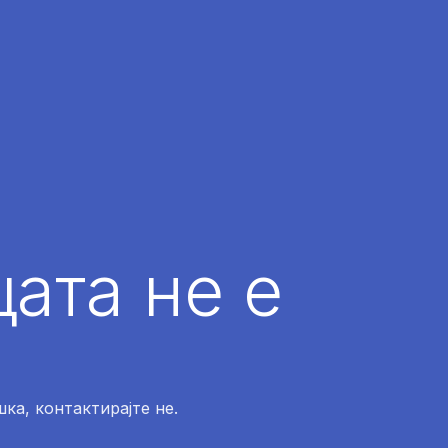
ата не е
ка, контактирајте не.