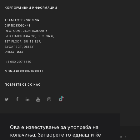
КОРПОРАТИВНИ ИНФОРМАЦИИ
TEAM EXTENSION SRL
CIF RO35062448
REG. COM. J40/11836/2015
BLD TIMIȘOARA 26, SECTOR 6,
1ST FLOOR, SUITE 127,
БУХАРЕСТ
,
061331
РОМАНИЈА
+1 650 297 6550
MON-FRI 09:00-18:00 EET
ПОВРЗЕТЕ СЕ СО НАС
Ова е известување за употреба на
колачиња. Затворете го еднаш и ќе
© Авторско право
2026
Team Extension Macedonia
- Сите права задржани