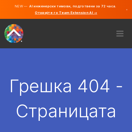
NEW —
AI инженерски тимови, подготвени за 72 часа.
×
Откријте го Team Extension AI →
македонс
англиски
ЗА НАС
ЕКСПЕРТИЗА
КАКО ФУНКЦИОНИРА?
КАРИЕРИ
Грешка 404 -
АНГАЖИРАЈ
СЕВЕРНА МАКЕДОНИЈА
Страницата
MK
ЗАПОЧНЕТЕ