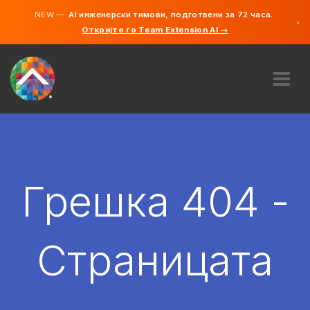
NEW —
AI инженерски тимови, подготвени за 72 часа.
×
Откријте го Team Extension AI →
македонс
англиски
ЗА НАС
ЕКСПЕРТИЗА
КАКО ФУНКЦИОНИРА?
КАРИЕРИ
Грешка 404 -
АНГАЖИРАЈ
СЕВЕРНА МАКЕДОНИЈА
Страницата
MK
ЗАПОЧНЕТЕ