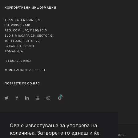
КОРПОРАТИВНИ ИНФОРМАЦИИ
TEAM EXTENSION SRL
CIF RO35062448
REG. COM. J40/11836/2015
BLD TIMIȘOARA 26, SECTOR 6,
1ST FLOOR, SUITE 127,
БУХАРЕСТ
,
061331
РОМАНИЈА
+1 650 297 6550
MON-FRI 09:00-18:00 EET
ПОВРЗЕТЕ СЕ СО НАС
Ова е известување за употреба на
колачиња. Затворете го еднаш и ќе
© Авторско право
2026
Team Extension Macedonia
- Сите права задржани