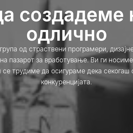
да создадеме
одлично
 група од страствени програмери, дизајн
на пазарот за вработување. Ви ги носиме
и се трудиме да осигураме дека секогаш 
конкуренцијата.