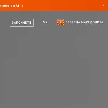
xtension AI →
×
македонски
Канада
англиски
MK
СЕВЕРНА МАКЕДОНИЈА
ЗАПОЧНЕТЕ
Германија
Лихтенштајн
Норвешка
Јапонија
Бугарија
Хрватска
Литванија
Црна Гора