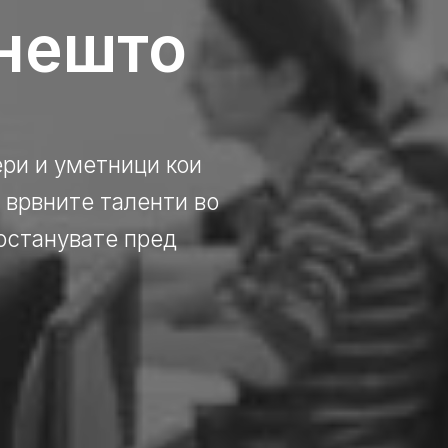
 нешто
ери и уметници кои
 врвните таленти во
останувате пред