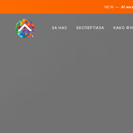
NEW —
AI ин
Австрија
ЗА НАС
ЕКСПЕРТИЗА
КАКО Ф
Финска
Исланд
Луксембург
Шведска
Обединето Кралство
Албанија
Чешка
Унгарија
Северна Македонија