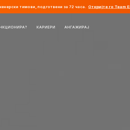
женерски тимови, подготвени за 72 часа.
Откријте го Team E
Белгија
УНКЦИОНИРА?
КАРИЕРИ
АНГАЖИРАЈ
Франција
Ирска
Холандија
Швајцарија
Соединети Американски Држави
Босна и Херцеговина
Естонија
Латвија
Молдавија