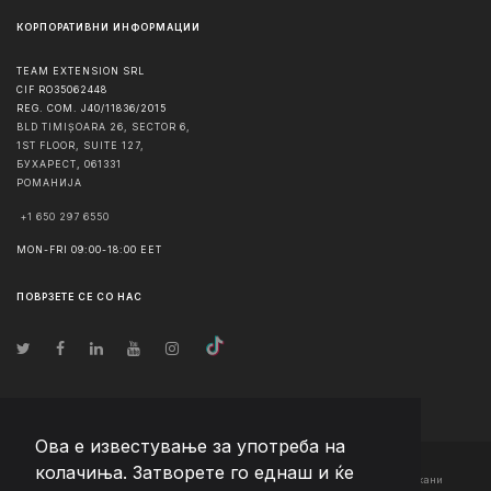
КОРПОРАТИВНИ ИНФОРМАЦИИ
TEAM EXTENSION SRL
CIF RO35062448
REG. COM. J40/11836/2015
BLD TIMIȘOARA 26, SECTOR 6,
1ST FLOOR, SUITE 127,
БУХАРЕСТ
,
061331
РОМАНИЈА
+1 650 297 6550
MON-FRI 09:00-18:00 EET
ПОВРЗЕТЕ СЕ СО НАС
Ова е известување за употреба на
колачиња. Затворете го еднаш и ќе
© Авторско право
2026
Team Extension Macedonia
- Сите права задржани