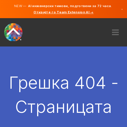
NEW —
AI инженерски тимови, подготвени за 72 часа.
×
Откријте го Team Extension AI →
македонс
англиски
ЗА НАС
ЕКСПЕРТИЗА
КАКО ФУНКЦИОНИРА?
КАРИЕРИ
Грешка 404 -
АНГАЖИРАЈ
СЕВЕРНА МАКЕДОНИЈА
Страницата
MK
ЗАПОЧНЕТЕ