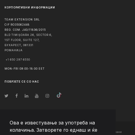
КОРПОРАТИВНИ ИНФОРМАЦИИ
TEAM EXTENSION SRL
CIF RO35062448
REG. COM. J40/11836/2015
BLD TIMIȘOARA 26, SECTOR 6,
1ST FLOOR, SUITE 127,
БУХАРЕСТ
,
061331
РОМАНИЈА
+1 650 297 6550
MON-FRI 09:00-18:00 EET
ПОВРЗЕТЕ СЕ СО НАС
Ова е известување за употреба на
колачиња. Затворете го еднаш и ќе
© Авторско право
2026
Team Extension Macedonia
- Сите права задржани