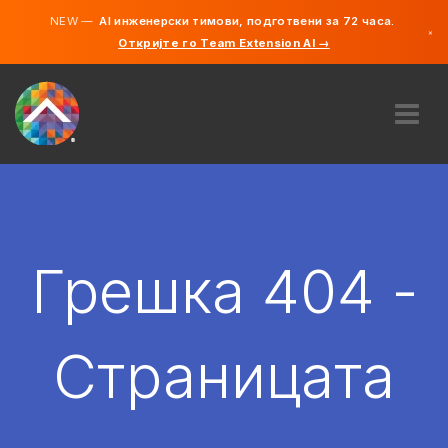
NEW —
AI инженерски тимови, подготвени за 72 часа.
×
Откријте го Team Extension AI →
македонс
англиски
ЗА НАС
ЕКСПЕРТИЗА
КАКО ФУНКЦИОНИРА?
КАРИЕРИ
Грешка 404 -
АНГАЖИРАЈ
СЕВЕРНА МАКЕДОНИЈА
Страницата
MK
ЗАПОЧНЕТЕ