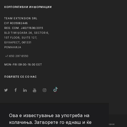
КОРПОРАТИВНИ ИНФОРМАЦИИ
TEAM EXTENSION SRL
CIF RO35062448
REG. COM. J40/11836/2015
BLD TIMIȘOARA 26, SECTOR 6,
1ST FLOOR, SUITE 127,
БУХАРЕСТ
,
061331
РОМАНИЈА
+1 650 297 6550
MON-FRI 09:00-18:00 EET
ПОВРЗЕТЕ СЕ СО НАС
Ова е известување за употреба на
колачиња. Затворете го еднаш и ќе
© Авторско право
2026
Team Extension Macedonia
- Сите права задржани