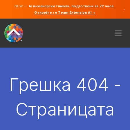
NEW —
AI инженерски тимови, подготвени за 72 часа.
×
Откријте го Team Extension AI →
македонс
англиски
ЗА НАС
ЕКСПЕРТИЗА
КАКО ФУНКЦИОНИРА?
КАРИЕРИ
Грешка 404 -
АНГАЖИРАЈ
СЕВЕРНА МАКЕДОНИЈА
Страницата
MK
ЗАПОЧНЕТЕ