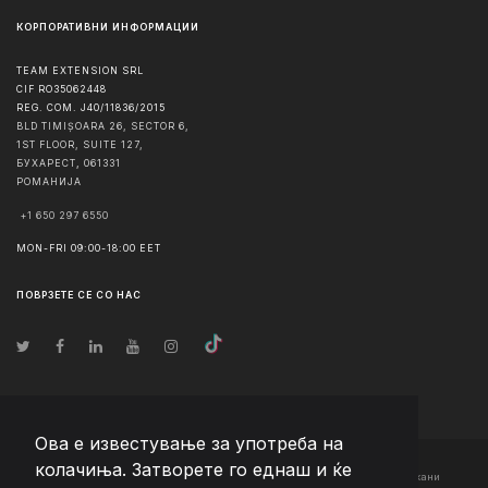
КОРПОРАТИВНИ ИНФОРМАЦИИ
TEAM EXTENSION SRL
CIF RO35062448
REG. COM. J40/11836/2015
BLD TIMIȘOARA 26, SECTOR 6,
1ST FLOOR, SUITE 127,
БУХАРЕСТ
,
061331
РОМАНИЈА
+1 650 297 6550
MON-FRI 09:00-18:00 EET
ПОВРЗЕТЕ СЕ СО НАС
Ова е известување за употреба на
колачиња. Затворете го еднаш и ќе
© Авторско право
2026
Team Extension Macedonia
- Сите права задржани