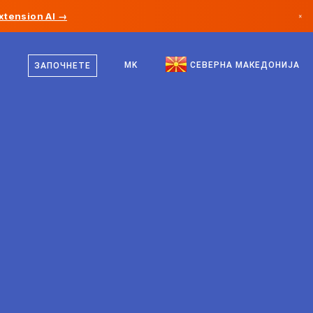
xtension AI →
×
македонски
Канада
англиски
MK
СЕВЕРНА МАКЕДОНИЈА
ЗАПОЧНЕТЕ
Германија
Лихтенштајн
Норвешка
Јапонија
Бугарија
Хрватска
Литванија
Црна Гора