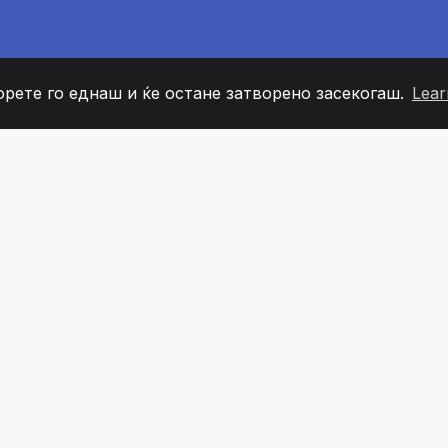
орете го еднаш и ќе остане затворено засекогаш.
Lear
60
+36
7
ОВИ НА ТИМОТ
COUNTRIES
КАНЦЕЛ