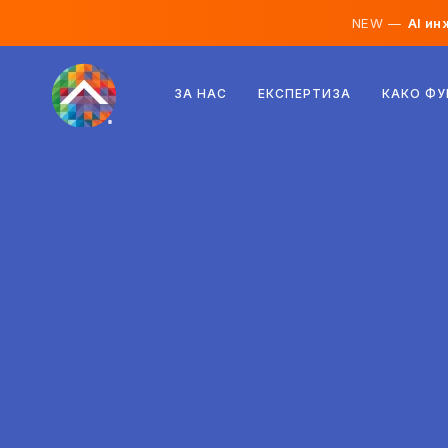
NEW —
AI ин
Австрија
ЗА НАС
ЕКСПЕРТИЗА
КАКО Ф
Финска
Исланд
Луксембург
Шведска
Обединето Кралство
Албанија
Чешка
Унгарија
Северна Македонија