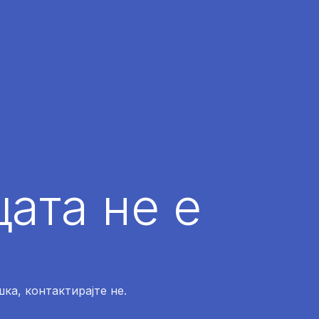
ата не е
ка, контактирајте не.