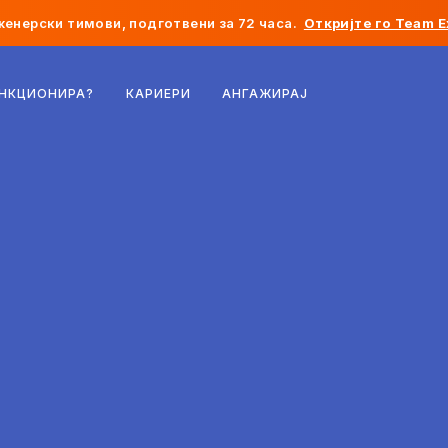
женерски тимови, подготвени за 72 часа.
Откријте го Team E
Белгија
УНКЦИОНИРА?
КАРИЕРИ
АНГАЖИРАЈ
Франција
Ирска
Холандија
Швајцарија
Соединети Американски Држави
Босна и Херцеговина
Естонија
Латвија
Молдавија