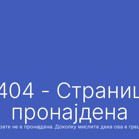
404 - Страниц
пронајдена
рате не е пронајдена. Доколку мислите дека ова е греш