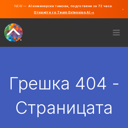
NEW —
AI инженерски тимови, подготвени за 72 часа.
×
Откријте го Team Extension AI →
македонс
англиски
ЗА НАС
ЕКСПЕРТИЗА
КАКО ФУНКЦИОНИРА?
КАРИЕРИ
Грешка 404 -
АНГАЖИРАЈ
СЕВЕРНА МАКЕДОНИЈА
Страницата
MK
ЗАПОЧНЕТЕ