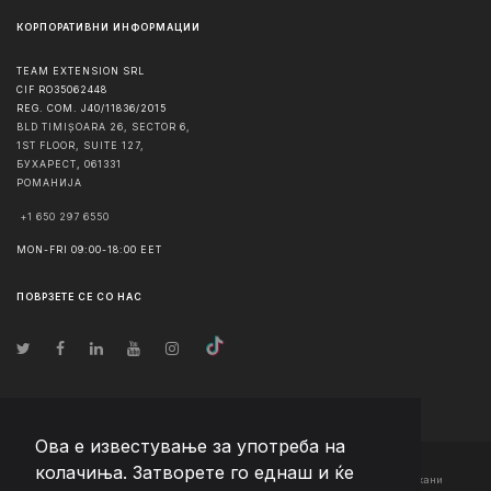
КОРПОРАТИВНИ ИНФОРМАЦИИ
TEAM EXTENSION SRL
CIF RO35062448
REG. COM. J40/11836/2015
BLD TIMIȘOARA 26, SECTOR 6,
1ST FLOOR, SUITE 127,
БУХАРЕСТ
,
061331
РОМАНИЈА
+1 650 297 6550
MON-FRI 09:00-18:00 EET
ПОВРЗЕТЕ СЕ СО НАС
Ова е известување за употреба на
колачиња. Затворете го еднаш и ќе
© Авторско право
2026
Team Extension Macedonia
- Сите права задржани