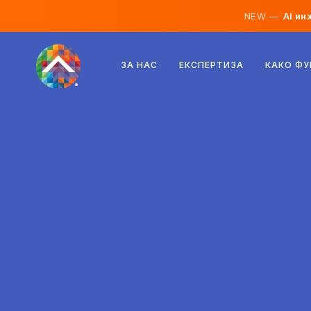
NEW —
AI ин
Австрија
ЗА НАС
ЕКСПЕРТИЗА
КАКО Ф
Финска
Исланд
Луксембург
Шведска
Обединето Кралство
Албанија
Чешка
Унгарија
Северна Македонија