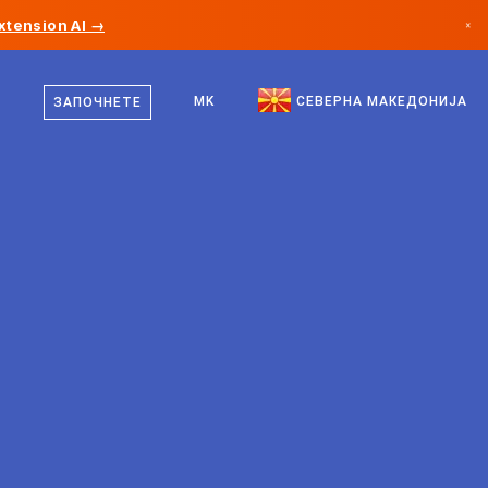
xtension AI →
×
македонски
Канада
англиски
MK
СЕВЕРНА МАКЕДОНИЈА
ЗАПОЧНЕТЕ
Германија
Лихтенштајн
Норвешка
Јапонија
Бугарија
Хрватска
Литванија
Црна Гора