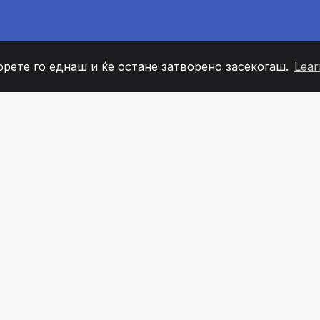
орете го еднаш и ќе остане затворено засекогаш.
Lear
60
+36
7
ОВИ НА ТИМОТ
COUNTRIES
КАНЦЕЛ