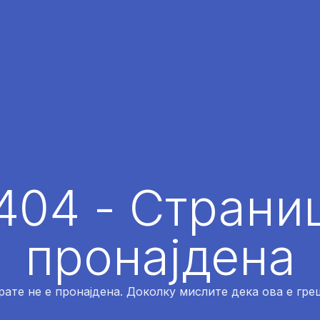
404 - Страниц
пронајдена
рате не е пронајдена. Доколку мислите дека ова е греш