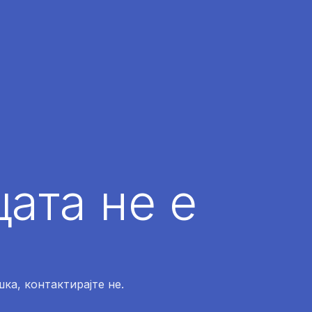
ата не е
ка, контактирајте не.