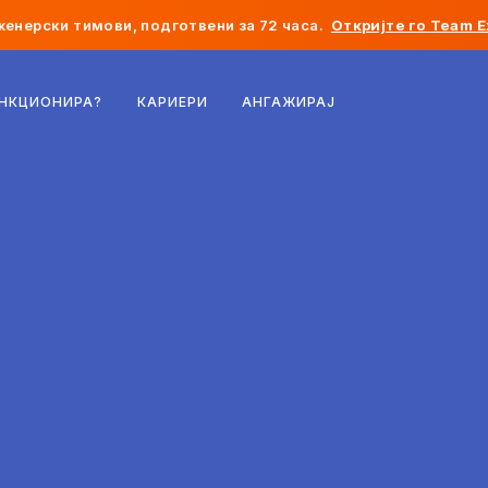
женерски тимови, подготвени за 72 часа.
Откријте го Team E
Белгија
УНКЦИОНИРА?
КАРИЕРИ
АНГАЖИРАЈ
Франција
Ирска
Холандија
Швајцарија
Соединети Американски Држави
Босна и Херцеговина
Естонија
Латвија
Молдавија