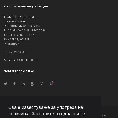
КОРПОРАТИВНИ ИНФОРМАЦИИ
TEAM EXTENSION SRL
CIF RO35062448
REG. COM. J40/11836/2015
BLD TIMIȘOARA 26, SECTOR 6,
1ST FLOOR, SUITE 127,
БУХАРЕСТ
,
061331
РОМАНИЈА
+1 650 297 6550
MON-FRI 09:00-18:00 EET
ПОВРЗЕТЕ СЕ СО НАС
Ова е известување за употреба на
колачиња. Затворете го еднаш и ќе
© Авторско право
2026
Team Extension Macedonia
- Сите права задржани