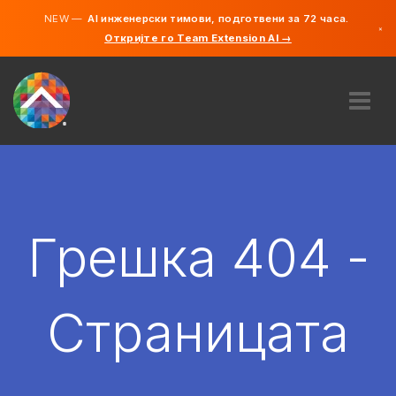
NEW —
AI инженерски тимови, подготвени за 72 часа.
×
Откријте го Team Extension AI →
македонс
англиски
ЗА НАС
ЕКСПЕРТИЗА
КАКО ФУНКЦИОНИРА?
КАРИЕРИ
Грешка 404 -
АНГАЖИРАЈ
СЕВЕРНА МАКЕДОНИЈА
Страницата
MK
ЗАПОЧНЕТЕ