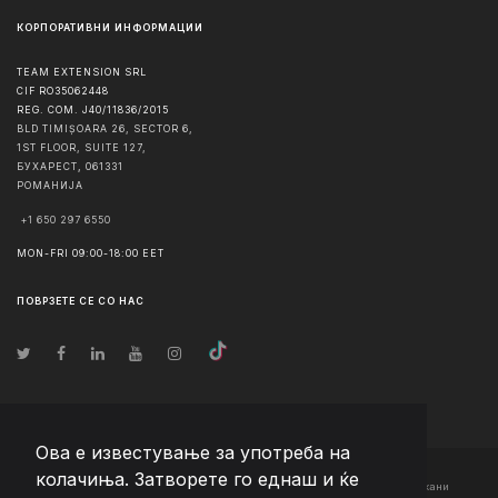
КОРПОРАТИВНИ ИНФОРМАЦИИ
TEAM EXTENSION SRL
CIF RO35062448
REG. COM. J40/11836/2015
BLD TIMIȘOARA 26, SECTOR 6,
1ST FLOOR, SUITE 127,
БУХАРЕСТ
,
061331
РОМАНИЈА
+1 650 297 6550
MON-FRI 09:00-18:00 EET
ПОВРЗЕТЕ СЕ СО НАС
Ова е известување за употреба на
колачиња. Затворете го еднаш и ќе
© Авторско право
2026
Team Extension Macedonia
- Сите права задржани