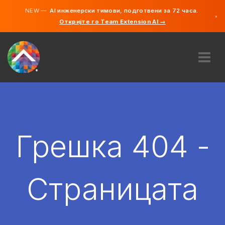
NEW —
AI инженерски тимови, подготвени за 72 часа.
×
Откријте го Team Extension AI →
македонс
англиски
ЗА НАС
ЕКСПЕРТИЗА
КАКО ФУНКЦИОНИРА?
КАРИЕРИ
Грешка 404 -
АНГАЖИРАЈ
СЕВЕРНА МАКЕДОНИЈА
Страницата
MK
ЗАПОЧНЕТЕ