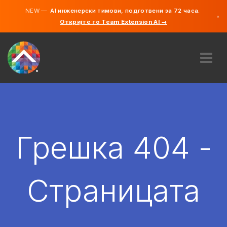
NEW —
AI инженерски тимови, подготвени за 72 часа.
×
Откријте го Team Extension AI →
македонс
англиски
ЗА НАС
ЕКСПЕРТИЗА
КАКО ФУНКЦИОНИРА?
КАРИЕРИ
Грешка 404 -
АНГАЖИРАЈ
СЕВЕРНА МАКЕДОНИЈА
Страницата
MK
ЗАПОЧНЕТЕ