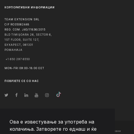
КОРПОРАТИВНИ ИНФОРМАЦИИ
TEAM EXTENSION SRL
CIF RO35062448
REG. COM. J40/11836/2015
BLD TIMIȘOARA 26, SECTOR 6,
1ST FLOOR, SUITE 127,
БУХАРЕСТ
,
061331
РОМАНИЈА
+1 650 297 6550
MON-FRI 09:00-18:00 EET
ПОВРЗЕТЕ СЕ СО НАС
Ова е известување за употреба на
колачиња. Затворете го еднаш и ќе
© Авторско право
2026
Team Extension Macedonia
- Сите права задржани