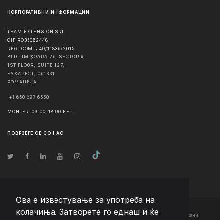
КОРПОРАТИВНИ ИНФОРМАЦИИ
TEAM EXTENSION SRL
CIF RO35062448
REG. COM. J40/11836/2015
BLD TIMIȘOARA 26, SECTOR 6,
1ST FLOOR, SUITE 127,
БУХАРЕСТ
,
061331
РОМАНИЈА
+1 650 297 6550
MON-FRI 09:00-18:00 EET
ПОВРЗЕТЕ СЕ СО НАС
Ова е известување за употреба на
колачиња. Затворете го еднаш и ќе
© Авторско право
2026
Team Extension Macedonia
- Сите права задржани