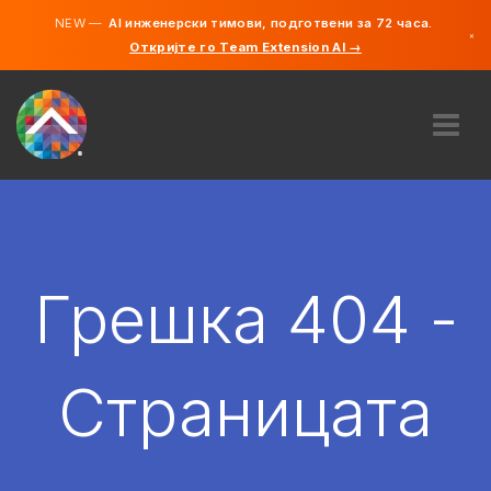
NEW —
AI инженерски тимови, подготвени за 72 часа.
×
Откријте го Team Extension AI →
македонс
англиски
ЗА НАС
ЕКСПЕРТИЗА
КАКО ФУНКЦИОНИРА?
КАРИЕРИ
Грешка 404 -
АНГАЖИРАЈ
СЕВЕРНА МАКЕДОНИЈА
Страницата
MK
ЗАПОЧНЕТЕ