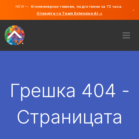
NEW —
AI инженерски тимови, подготвени за 72 часа.
×
Откријте го Team Extension AI →
македонс
англиски
ЗА НАС
ЕКСПЕРТИЗА
КАКО ФУНКЦИОНИРА?
КАРИЕРИ
Грешка 404 -
АНГАЖИРАЈ
СЕВЕРНА МАКЕДОНИЈА
Страницата
MK
ЗАПОЧНЕТЕ