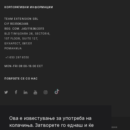
КОРПОРАТИВНИ ИНФОРМАЦИИ
TEAM EXTENSION SRL
CIF RO35062448
REG. COM. J40/11836/2015
BLD TIMIȘOARA 26, SECTOR 6,
1ST FLOOR, SUITE 127,
БУХАРЕСТ
,
061331
РОМАНИЈА
+1 650 297 6550
MON-FRI 09:00-18:00 EET
ПОВРЗЕТЕ СЕ СО НАС
Ова е известување за употреба на
колачиња. Затворете го еднаш и ќе
© Авторско право
2026
Team Extension Macedonia
- Сите права задржани