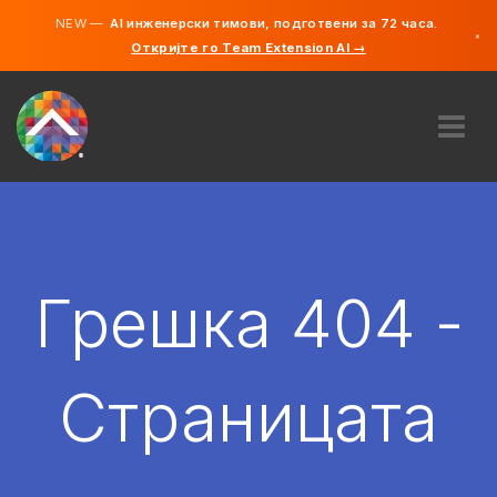
NEW —
AI инженерски тимови, подготвени за 72 часа.
×
Откријте го Team Extension AI →
македонс
англиски
ЗА НАС
ЕКСПЕРТИЗА
КАКО ФУНКЦИОНИРА?
КАРИЕРИ
Грешка 404 -
АНГАЖИРАЈ
СЕВЕРНА МАКЕДОНИЈА
Страницата
MK
ЗАПОЧНЕТЕ