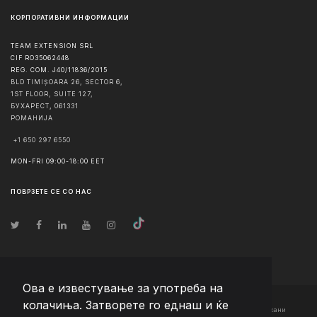
КОРПОРАТИВНИ ИНФОРМАЦИИ
TEAM EXTENSION SRL
CIF RO35062448
REG. COM. J40/11836/2015
BLD TIMIȘOARA 26, SECTOR 6,
1ST FLOOR, SUITE 127,
БУХАРЕСТ
,
061331
РОМАНИЈА
+1 650 297 6550
MON-FRI 09:00-18:00 EET
ПОВРЗЕТЕ СЕ СО НАС
Ова е известување за употреба на
колачиња. Затворете го еднаш и ќе
© Авторско право
2026
Team Extension Macedonia
- Сите права задржани