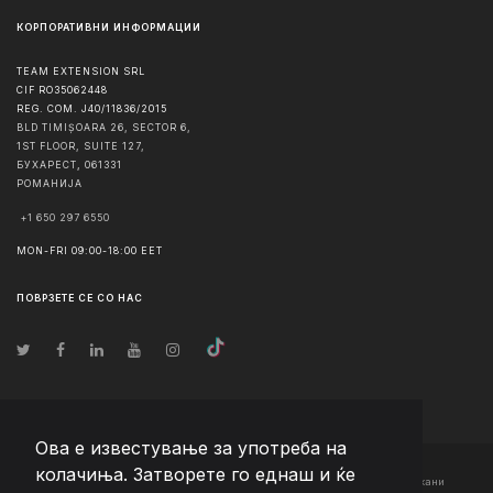
КОРПОРАТИВНИ ИНФОРМАЦИИ
TEAM EXTENSION SRL
CIF RO35062448
REG. COM. J40/11836/2015
BLD TIMIȘOARA 26, SECTOR 6,
1ST FLOOR, SUITE 127,
БУХАРЕСТ
,
061331
РОМАНИЈА
+1 650 297 6550
MON-FRI 09:00-18:00 EET
ПОВРЗЕТЕ СЕ СО НАС
Ова е известување за употреба на
колачиња. Затворете го еднаш и ќе
© Авторско право
2026
Team Extension Macedonia
- Сите права задржани