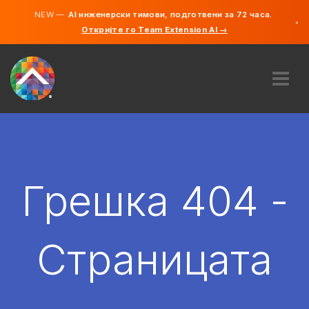
NEW —
AI инженерски тимови, подготвени за 72 часа.
×
Откријте го Team Extension AI →
македонс
англиски
ЗА НАС
ЕКСПЕРТИЗА
КАКО ФУНКЦИОНИРА?
КАРИЕРИ
Грешка 404 -
АНГАЖИРАЈ
СЕВЕРНА МАКЕДОНИЈА
Страницата
MK
ЗАПОЧНЕТЕ