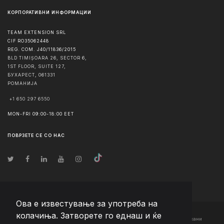
КОРПОРАТИВНИ ИНФОРМАЦИИ
TEAM EXTENSION SRL
CIF RO35062448
REG. COM. J40/11836/2015
BLD TIMIȘOARA 26, SECTOR 6,
1ST FLOOR, SUITE 127,
БУХАРЕСТ
,
061331
РОМАНИЈА
+1 650 297 6550
MON-FRI 09:00-18:00 EET
ПОВРЗЕТЕ СЕ СО НАС
Ова е известување за употреба на
колачиња. Затворете го еднаш и ќе
© Авторско право
2026
Team Extension Macedonia
- Сите права задржани