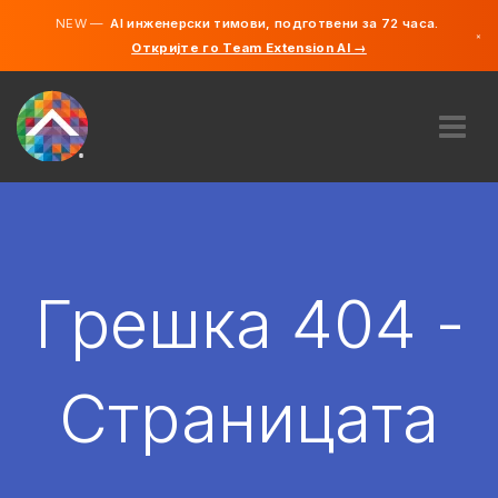
NEW —
AI инженерски тимови, подготвени за 72 часа.
×
Откријте го Team Extension AI →
македонс
англиски
ЗА НАС
ЕКСПЕРТИЗА
КАКО ФУНКЦИОНИРА?
КАРИЕРИ
Грешка 404 -
АНГАЖИРАЈ
СЕВЕРНА МАКЕДОНИЈА
Страницата
MK
ЗАПОЧНЕТЕ