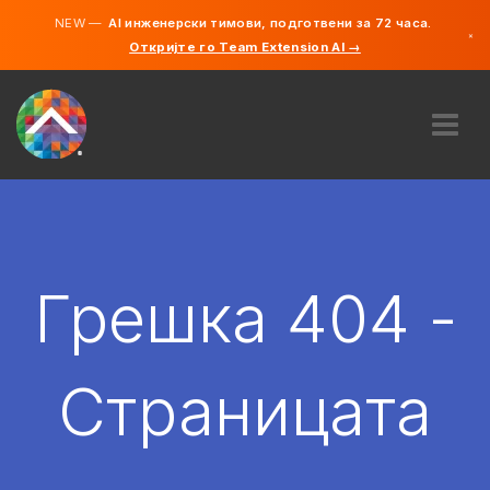
NEW —
AI инженерски тимови, подготвени за 72 часа.
×
Откријте го Team Extension AI →
македонс
англиски
ЗА НАС
ЕКСПЕРТИЗА
КАКО ФУНКЦИОНИРА?
КАРИЕРИ
Грешка 404 -
АНГАЖИРАЈ
СЕВЕРНА МАКЕДОНИЈА
Страницата
MK
ЗАПОЧНЕТЕ