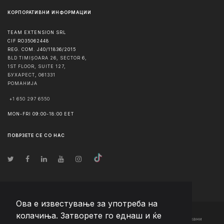
КОРПОРАТИВНИ ИНФОРМАЦИИ
TEAM EXTENSION SRL
CIF RO35062448
REG. COM. J40/11836/2015
BLD TIMIȘOARA 26, SECTOR 6,
1ST FLOOR, SUITE 127,
БУХАРЕСТ
,
061331
РОМАНИЈА
+1 650 297 6550
MON-FRI 09:00-18:00 EET
ПОВРЗЕТЕ СЕ СО НАС
Ова е известување за употреба на
колачиња. Затворете го еднаш и ќе
© Авторско право
2026
Team Extension Macedonia
- Сите права задржани