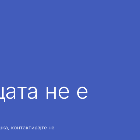
ата не е
ка, контактирајте не.