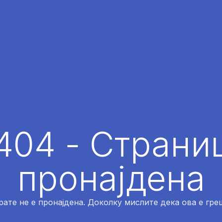
404 - Страниц
пронајдена
рате не е пронајдена. Доколку мислите дека ова е греш