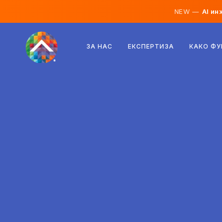
NEW —
AI ин
Австрија
ЗА НАС
ЕКСПЕРТИЗА
КАКО Ф
Финска
Исланд
Луксембург
Шведска
Обединето Кралство
Албанија
Чешка
Унгарија
Северна Македонија