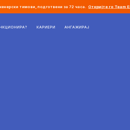
женерски тимови, подготвени за 72 часа.
Откријте го Team E
Белгија
УНКЦИОНИРА?
КАРИЕРИ
АНГАЖИРАЈ
Франција
Ирска
Холандија
Швајцарија
Соединети Американски Држави
Босна и Херцеговина
Естонија
Латвија
Молдавија