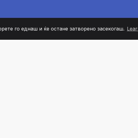
орете го еднаш и ќе остане затворено засекогаш.
Lear
60
+36
7
ОВИ НА ТИМОТ
COUNTRIES
КАНЦЕЛ