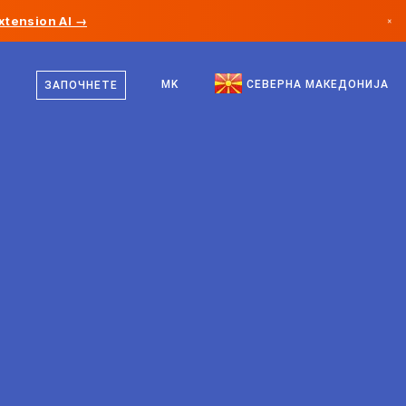
xtension AI →
×
македонски
Канада
англиски
MK
СЕВЕРНА МАКЕДОНИЈА
ЗАПОЧНЕТЕ
Германија
Лихтенштајн
Норвешка
Јапонија
Бугарија
Хрватска
Литванија
Црна Гора