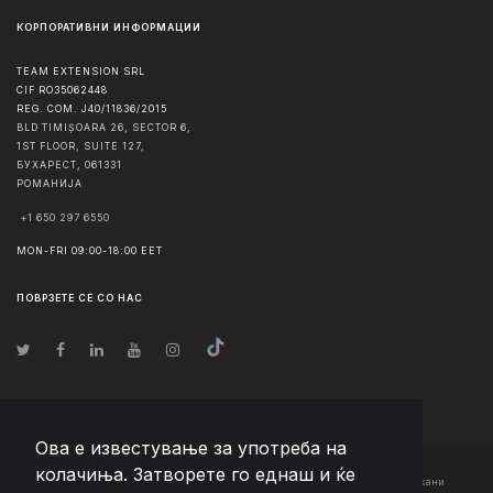
КОРПОРАТИВНИ ИНФОРМАЦИИ
TEAM EXTENSION SRL
CIF RO35062448
REG. COM. J40/11836/2015
BLD TIMIȘOARA 26, SECTOR 6,
1ST FLOOR, SUITE 127,
БУХАРЕСТ
,
061331
РОМАНИЈА
+1 650 297 6550
MON-FRI 09:00-18:00 EET
ПОВРЗЕТЕ СЕ СО НАС
Ова е известување за употреба на
колачиња. Затворете го еднаш и ќе
© Авторско право
2026
Team Extension Macedonia
- Сите права задржани