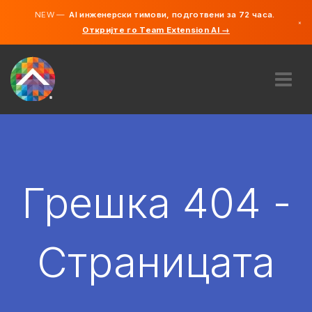
NEW —
AI инженерски тимови, подготвени за 72 часа.
×
Откријте го Team Extension AI →
македонс
англиски
ЗА НАС
ЕКСПЕРТИЗА
КАКО ФУНКЦИОНИРА?
КАРИЕРИ
Грешка 404 -
АНГАЖИРАЈ
СЕВЕРНА МАКЕДОНИЈА
Страницата
MK
ЗАПОЧНЕТЕ