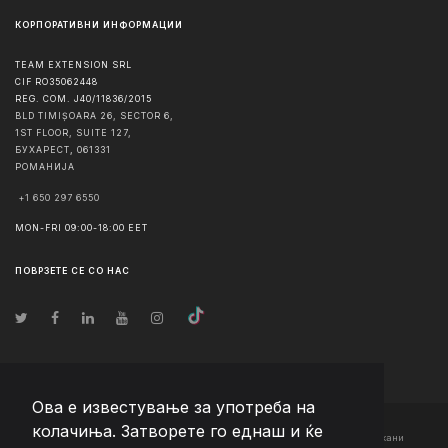
КОРПОРАТИВНИ ИНФОРМАЦИИ
TEAM EXTENSION SRL
CIF RO35062448
REG. COM. J40/11836/2015
BLD TIMIȘOARA 26, SECTOR 6,
1ST FLOOR, SUITE 127,
БУХАРЕСТ
,
061331
РОМАНИЈА
+1 650 297 6550
MON-FRI 09:00-18:00 EET
ПОВРЗЕТЕ СЕ СО НАС
Ова е известување за употреба на
колачиња. Затворете го еднаш и ќе
© Авторско право
2026
Team Extension Macedonia
- Сите права задржани