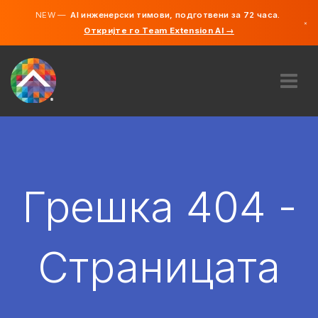
NEW —
AI инженерски тимови, подготвени за 72 часа.
×
Откријте го Team Extension AI →
македонс
англиски
ЗА НАС
ЕКСПЕРТИЗА
КАКО ФУНКЦИОНИРА?
КАРИЕРИ
Грешка 404 -
АНГАЖИРАЈ
СЕВЕРНА МАКЕДОНИЈА
Страницата
MK
ЗАПОЧНЕТЕ