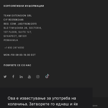
КОРПОРАТИВНИ ИНФОРМАЦИИ
TEAM EXTENSION SRL
CIF RO35062448
REG. COM. J40/11836/2015
BLD TIMIȘOARA 26, SECTOR 6,
1ST FLOOR, SUITE 127,
БУХАРЕСТ
,
061331
РОМАНИЈА
+1 650 297 6550
MON-FRI 09:00-18:00 EET
ПОВРЗЕТЕ СЕ СО НАС
Ова е известување за употреба на
колачиња. Затворете го еднаш и ќе
© Авторско право
2026
Team Extension Macedonia
- Сите права задржани