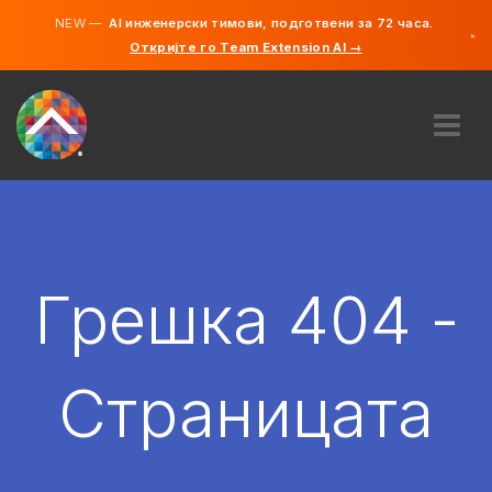
NEW —
AI инженерски тимови, подготвени за 72 часа.
×
Откријте го Team Extension AI →
македонс
англиски
ЗА НАС
ЕКСПЕРТИЗА
КАКО ФУНКЦИОНИРА?
КАРИЕРИ
Грешка 404 -
АНГАЖИРАЈ
СЕВЕРНА МАКЕДОНИЈА
Страницата
MK
ЗАПОЧНЕТЕ