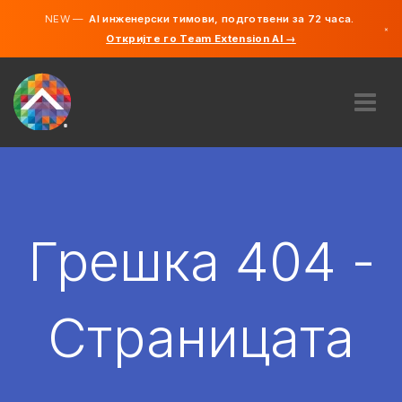
NEW —
AI инженерски тимови, подготвени за 72 часа.
×
Откријте го Team Extension AI →
македонс
англиски
ЗА НАС
ЕКСПЕРТИЗА
КАКО ФУНКЦИОНИРА?
КАРИЕРИ
Грешка 404 -
АНГАЖИРАЈ
СЕВЕРНА МАКЕДОНИЈА
Страницата
MK
ЗАПОЧНЕТЕ