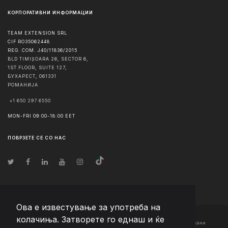
КОРПОРАТИВНИ ИНФОРМАЦИИ
TEAM EXTENSION SRL
CIF RO35062448
REG. COM. J40/11836/2015
BLD TIMIȘOARA 26, SECTOR 6,
1ST FLOOR, SUITE 127,
БУХАРЕСТ
,
061331
РОМАНИЈА
+1 650 297 6550
MON-FRI 09:00-18:00 EET
ПОВРЗЕТЕ СЕ СО НАС
Ова е известување за употреба на
колачиња. Затворете го еднаш и ќе
© Авторско право
2026
Team Extension Macedonia
- Сите права задржани