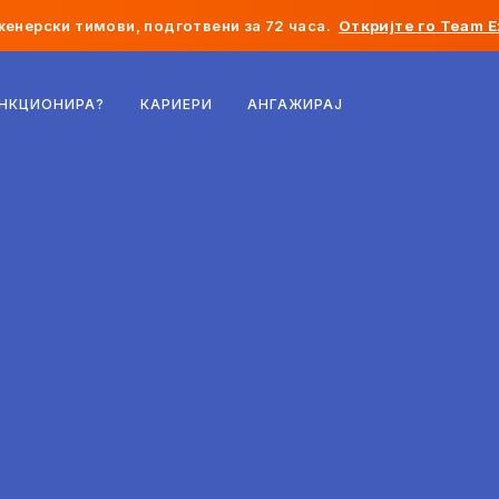
женерски тимови, подготвени за 72 часа.
Откријте го Team E
Белгија
УНКЦИОНИРА?
КАРИЕРИ
АНГАЖИРАЈ
Франција
Ирска
Холандија
Швајцарија
Соединети Американски Држави
Босна и Херцеговина
Естонија
Латвија
Молдавија