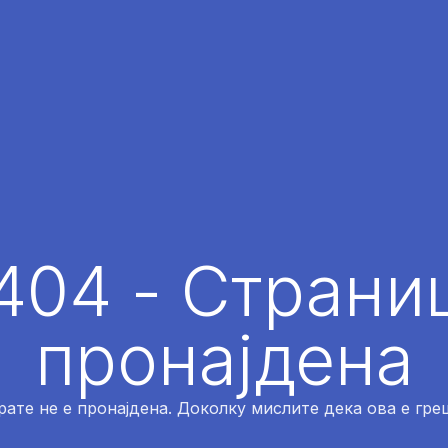
404 - Страниц
пронајдена
рате не е пронајдена. Доколку мислите дека ова е греш