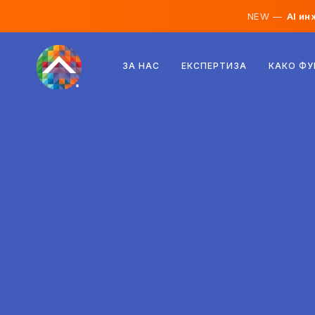
NEW —
AI ин
Австрија
ЗА НАС
ЕКСПЕРТИЗА
КАКО Ф
Финска
Исланд
Луксембург
Шведска
Обединето Кралство
Албанија
Чешка
Унгарија
Северна Македонија