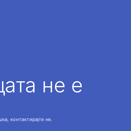
ата не е
ка, контактирајте не.