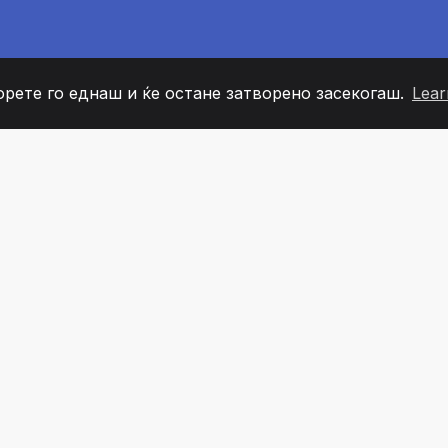
орете го еднаш и ќе остане затворено засекогаш.
Lear
60
+36
7
ОВИ НА ТИМОТ
COUNTRIES
КАНЦЕЛ