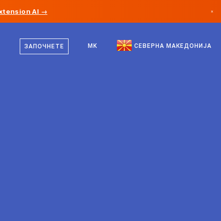
xtension AI →
×
македонски
Канада
англиски
MK
СЕВЕРНА МАКЕДОНИЈА
ЗАПОЧНЕТЕ
Германија
Лихтенштајн
Норвешка
Јапонија
Бугарија
Хрватска
Литванија
Црна Гора