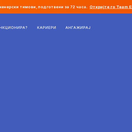
женерски тимови, подготвени за 72 часа.
Откријте го Team E
Белгија
УНКЦИОНИРА?
КАРИЕРИ
АНГАЖИРАЈ
Франција
Ирска
Холандија
Швајцарија
Соединети Американски Држави
Босна и Херцеговина
Естонија
Латвија
Молдавија