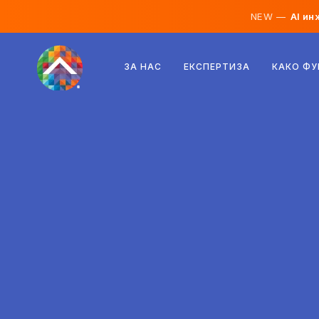
NEW —
AI ин
Австрија
ЗА НАС
ЕКСПЕРТИЗА
КАКО Ф
Финска
Исланд
Луксембург
Шведска
Обединето Кралство
Албанија
Чешка
Унгарија
Северна Македонија