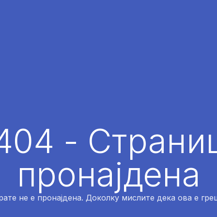
404 - Страниц
пронајдена
рате не е пронајдена. Доколку мислите дека ова е греш