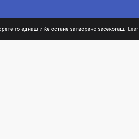
орете го еднаш и ќе остане затворено засекогаш.
Lear
60
+36
7
ОВИ НА ТИМОТ
COUNTRIES
КАНЦЕЛ