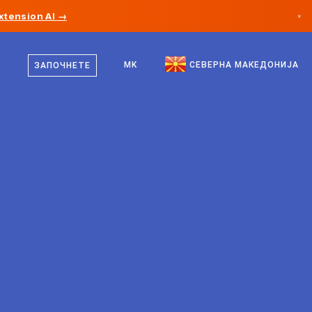
xtension AI →
×
македонски
Канада
англиски
MK
СЕВЕРНА МАКЕДОНИЈА
ЗАПОЧНЕТЕ
Германија
Лихтенштајн
Норвешка
Јапонија
Бугарија
Хрватска
Литванија
Црна Гора