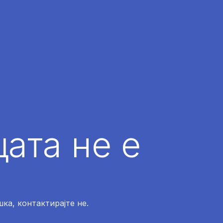
ата не е
ка, контактирајте не.