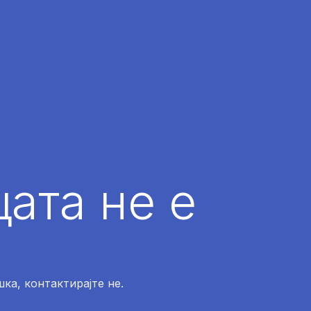
ата не е
ка, контактирајте не.