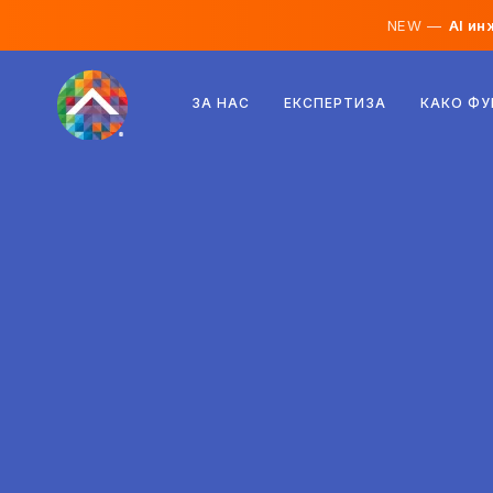
NEW —
AI ин
Австрија
ЗА НАС
ЕКСПЕРТИЗА
КАКО Ф
Финска
Исланд
Луксембург
Шведска
Обединето Кралство
Албанија
Чешка
Унгарија
Северна Македонија