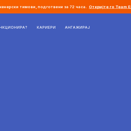
женерски тимови, подготвени за 72 часа.
Откријте го Team E
Белгија
УНКЦИОНИРА?
КАРИЕРИ
АНГАЖИРАЈ
Франција
Ирска
Холандија
Швајцарија
Соединети Американски Држави
Босна и Херцеговина
Естонија
Латвија
Молдавија