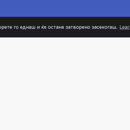
орете го еднаш и ќе остане затворено засекогаш.
Lear
60
+36
7
ОВИ НА ТИМОТ
COUNTRIES
КАНЦЕЛ