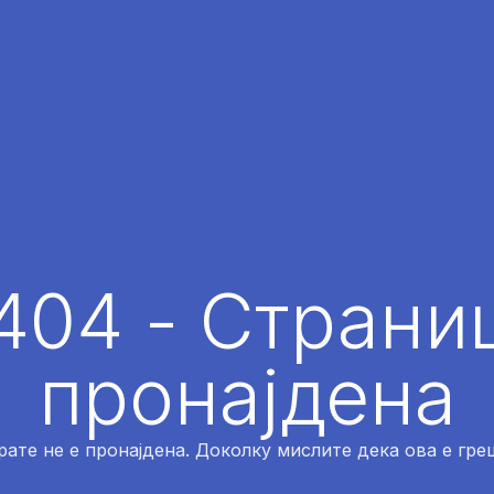
404 - Страниц
пронајдена
рате не е пронајдена. Доколку мислите дека ова е греш