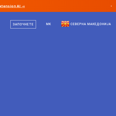
xtension AI →
×
македонски
Канада
англиски
MK
СЕВЕРНА МАКЕДОНИЈА
ЗАПОЧНЕТЕ
Германија
Лихтенштајн
Норвешка
Јапонија
Бугарија
Хрватска
Литванија
Црна Гора