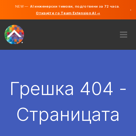
NEW —
AI инженерски тимови, подготвени за 72 часа.
×
Откријте го Team Extension AI →
македонс
англиски
ЗА НАС
ЕКСПЕРТИЗА
КАКО ФУНКЦИОНИРА?
КАРИЕРИ
Грешка 404 -
АНГАЖИРАЈ
СЕВЕРНА МАКЕДОНИЈА
Страницата
MK
ЗАПОЧНЕТЕ