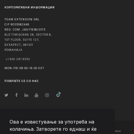
КОРПОРАТИВНИ ИНФОРМАЦИИ
TEAM EXTENSION SRL
CIF RO35062448
REG. COM. J40/11836/2015
BLD TIMIȘOARA 26, SECTOR 6,
1ST FLOOR, SUITE 127,
БУХАРЕСТ
,
061331
РОМАНИЈА
+1 650 297 6550
MON-FRI 09:00-18:00 EET
ПОВРЗЕТЕ СЕ СО НАС
Ова е известување за употреба на
колачиња. Затворете го еднаш и ќе
© Авторско право
2026
Team Extension Macedonia
- Сите права задржани