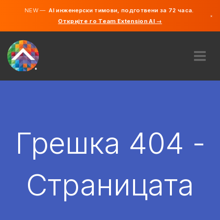
NEW —
AI инженерски тимови, подготвени за 72 часа.
×
Откријте го Team Extension AI →
македонс
англиски
ЗА НАС
ЕКСПЕРТИЗА
КАКО ФУНКЦИОНИРА?
КАРИЕРИ
Грешка 404 -
АНГАЖИРАЈ
СЕВЕРНА МАКЕДОНИЈА
Страницата
MK
ЗАПОЧНЕТЕ