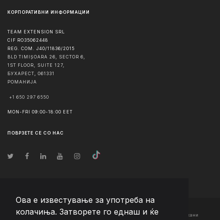
КОРПОРАТИВНИ ИНФОРМАЦИИ
TEAM EXTENSION SRL
CIF RO35062448
REG. COM. J40/11836/2015
BLD TIMIȘOARA 26, SECTOR 6,
1ST FLOOR, SUITE 127,
БУХАРЕСТ
,
061331
РОМАНИЈА
+1 650 297 6550
MON-FRI 09:00-18:00 EET
ПОВРЗЕТЕ СЕ СО НАС
Ова е известување за употреба на
колачиња. Затворете го еднаш и ќе
© Авторско право
2026
Team Extension Macedonia
- Сите права задржани