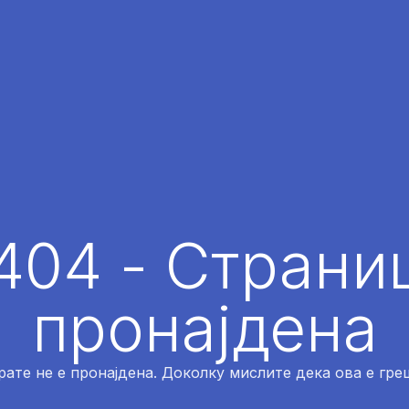
404 - Страниц
пронајдена
рате не е пронајдена. Доколку мислите дека ова е греш