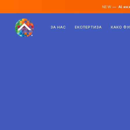
NEW —
AI ин
Австрија
ЗА НАС
ЕКСПЕРТИЗА
КАКО Ф
Финска
Исланд
Луксембург
Шведска
Обединето Кралство
Албанија
Чешка
Унгарија
Северна Македонија