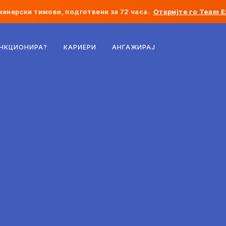
женерски тимови, подготвени за 72 часа.
Откријте го Team E
Белгија
УНКЦИОНИРА?
КАРИЕРИ
АНГАЖИРАЈ
Франција
Ирска
Холандија
Швајцарија
Соединети Американски Држави
Босна и Херцеговина
Естонија
Латвија
Молдавија