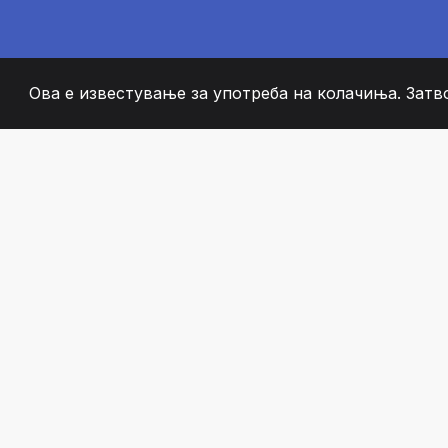
Ова е известување за употреба на колачиња. Затв
2008
+
ESTABLISHED
СТРАСТВЕНИ ЧЛЕН