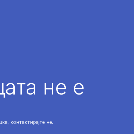
ата не е
ка, контактирајте не.