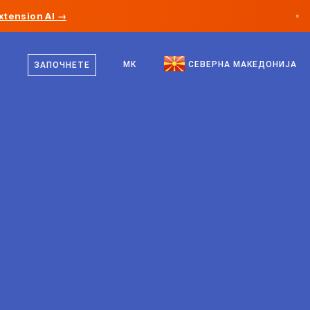
xtension AI →
×
македонски
Канада
англиски
MK
СЕВЕРНА МАКЕДОНИЈА
ЗАПОЧНЕТЕ
Германија
Лихтенштајн
Норвешка
Јапонија
Бугарија
Хрватска
Литванија
Црна Гора