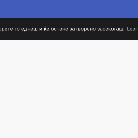
орете го еднаш и ќе остане затворено засекогаш.
Lear
60
+36
7
ОВИ НА ТИМОТ
COUNTRIES
КАНЦЕЛ