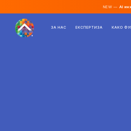
NEW —
AI ин
Австрија
ЗА НАС
ЕКСПЕРТИЗА
КАКО Ф
Финска
Исланд
Луксембург
Шведска
Обединето Кралство
Албанија
Чешка
Унгарија
Северна Македонија