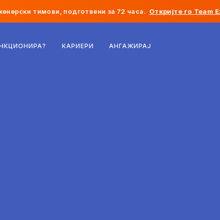
женерски тимови, подготвени за 72 часа.
Откријте го Team E
Белгија
УНКЦИОНИРА?
КАРИЕРИ
АНГАЖИРАЈ
Франција
Ирска
Холандија
Швајцарија
Соединети Американски Држави
Босна и Херцеговина
Естонија
Латвија
Молдавија