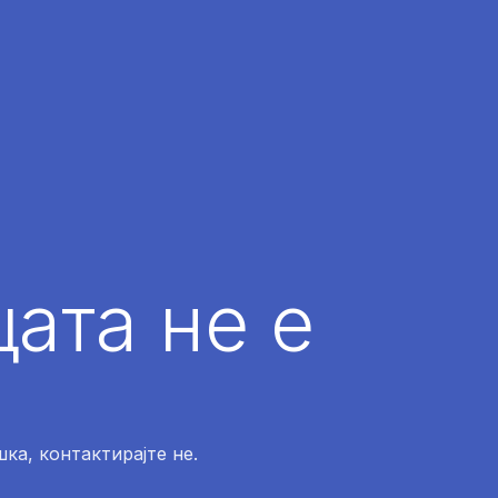
ата не е
ка, контактирајте не.