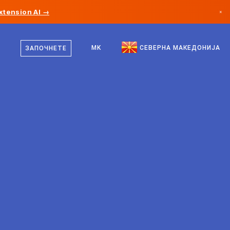
xtension AI →
×
македонски
Канада
англиски
MK
СЕВЕРНА МАКЕДОНИЈА
ЗАПОЧНЕТЕ
Германија
Лихтенштајн
Норвешка
Јапонија
Бугарија
Хрватска
Литванија
Црна Гора