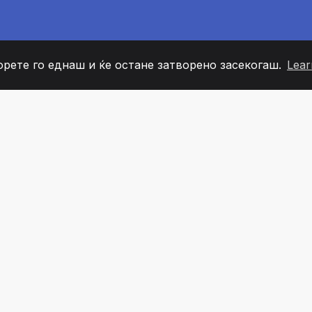
орете го еднаш и ќе остане затворено засекогаш.
Lear
60
+36
7
ОВИ НА ТИМОТ
COUNTRIES
КАНЦЕЛ