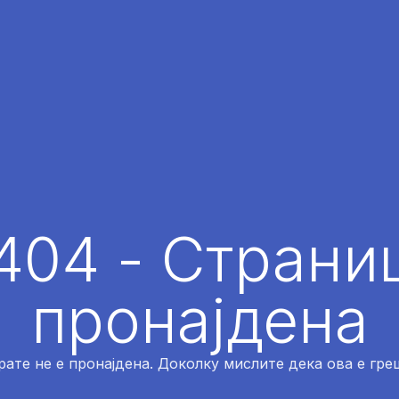
404 - Страниц
пронајдена
рате не е пронајдена. Доколку мислите дека ова е греш