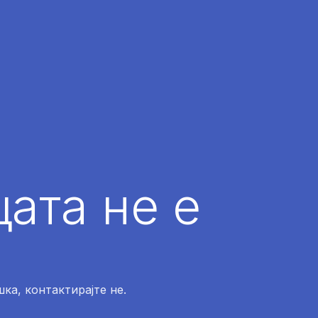
ата не е
ка, контактирајте не.