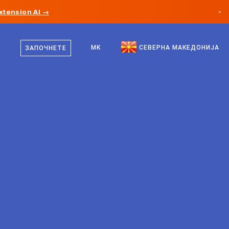
xtension AI →
×
македонски
Канада
англиски
MK
СЕВЕРНА МАКЕДОНИЈА
ЗАПОЧНЕТЕ
Германија
Лихтенштајн
Норвешка
Јапонија
Бугарија
Хрватска
Литванија
Црна Гора