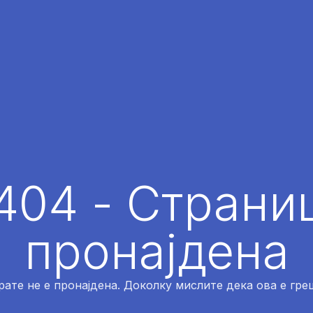
404 - Страниц
пронајдена
рате не е пронајдена. Доколку мислите дека ова е греш