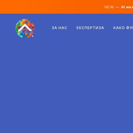
NEW —
AI ин
Австрија
ЗА НАС
ЕКСПЕРТИЗА
КАКО Ф
Финска
Исланд
Луксембург
Шведска
Обединето Кралство
Албанија
Чешка
Унгарија
Северна Македонија