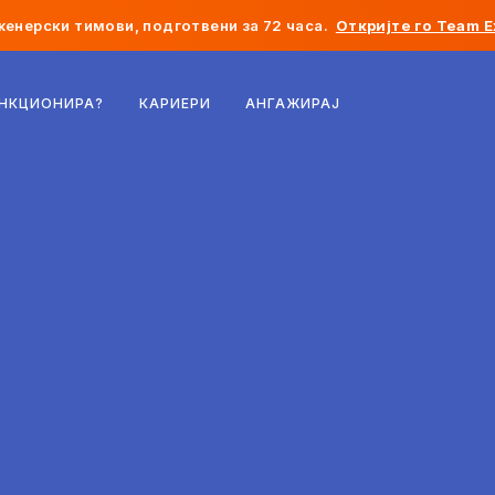
женерски тимови, подготвени за 72 часа.
Откријте го Team E
Белгија
УНКЦИОНИРА?
КАРИЕРИ
АНГАЖИРАЈ
Франција
Ирска
Холандија
Швајцарија
Соединети Американски Држави
Босна и Херцеговина
Естонија
Латвија
Молдавија