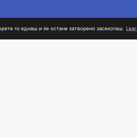
орете го еднаш и ќе остане затворено засекогаш.
Lear
60
+36
7
ОВИ НА ТИМОТ
COUNTRIES
КАНЦЕЛ