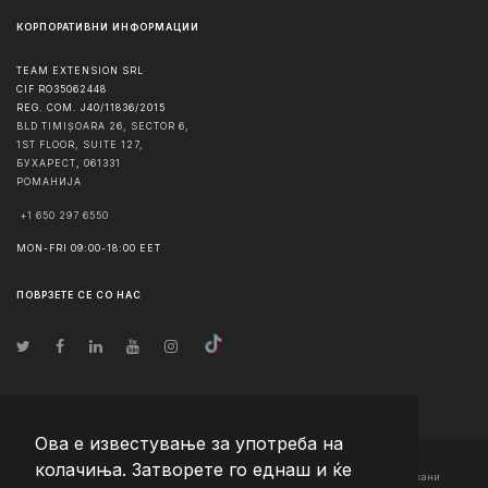
КОРПОРАТИВНИ ИНФОРМАЦИИ
TEAM EXTENSION SRL
CIF RO35062448
REG. COM. J40/11836/2015
BLD TIMIȘOARA 26, SECTOR 6,
1ST FLOOR, SUITE 127,
БУХАРЕСТ
,
061331
РОМАНИЈА
+1 650 297 6550
MON-FRI 09:00-18:00 EET
ПОВРЗЕТЕ СЕ СО НАС
Ова е известување за употреба на
колачиња. Затворете го еднаш и ќе
© Авторско право
2026
Team Extension Macedonia
- Сите права задржани