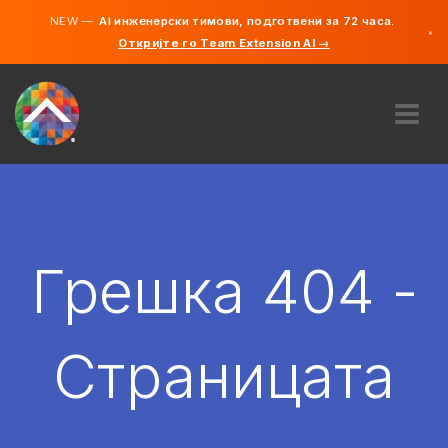
NEW —
AI инженерски тимови, подготвени за 72 часа.
×
Откријте го Team Extension AI →
македонс
англиски
ЗА НАС
ЕКСПЕРТИЗА
КАКО ФУНКЦИОНИРА?
КАРИЕРИ
Грешка 404 -
АНГАЖИРАЈ
СЕВЕРНА МАКЕДОНИЈА
Страницата
MK
ЗАПОЧНЕТЕ