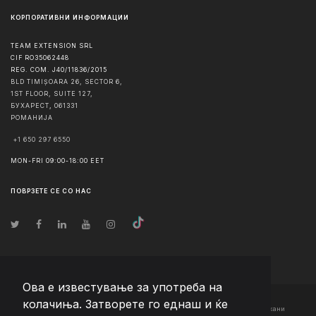
КОРПОРАТИВНИ ИНФОРМАЦИИ
TEAM EXTENSION SRL
CIF RO35062448
REG. COM. J40/11836/2015
BLD TIMIȘOARA 26, SECTOR 6,
1ST FLOOR, SUITE 127,
БУХАРЕСТ
,
061331
РОМАНИЈА
+1 650 297 6550
MON-FRI 09:00-18:00 EET
ПОВРЗЕТЕ СЕ СО НАС
Ова е известување за употреба на
колачиња. Затворете го еднаш и ќе
© Авторско право
2026
Team Extension Macedonia
- Сите права задржани