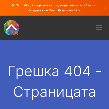
NEW —
AI инженерски тимови, подготвени за 72 часа.
×
Откријте го Team Extension AI →
македонс
англиски
ЗА НАС
ЕКСПЕРТИЗА
КАКО ФУНКЦИОНИРА?
КАРИЕРИ
Грешка 404 -
АНГАЖИРАЈ
СЕВЕРНА МАКЕДОНИЈА
Страницата
MK
ЗАПОЧНЕТЕ