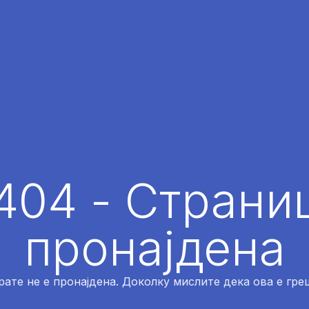
404 - Страниц
пронајдена
рате не е пронајдена. Доколку мислите дека ова е греш