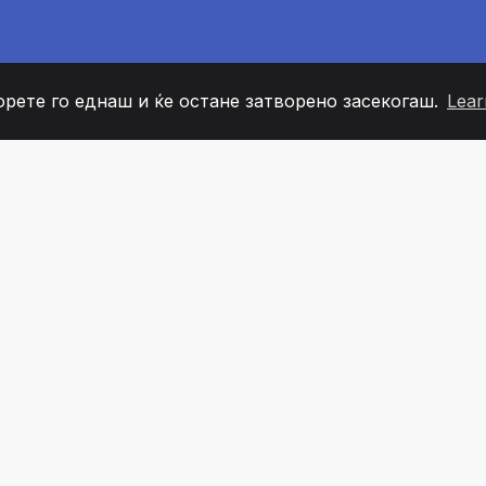
орете го еднаш и ќе остане затворено засекогаш.
Lear
60
+36
7
ОВИ НА ТИМОТ
COUNTRIES
КАНЦЕЛ