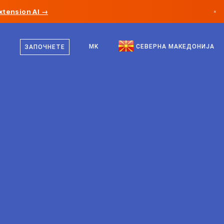
xtension AI →
×
македонски
Канада
англиски
MK
СЕВЕРНА МАКЕДОНИЈА
ЗАПОЧНЕТЕ
Германија
Лихтенштајн
Норвешка
Јапонија
Бугарија
Хрватска
Литванија
Црна Гора