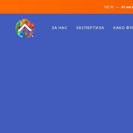
NEW —
AI ин
Австрија
ЗА НАС
ЕКСПЕРТИЗА
КАКО Ф
Финска
Исланд
Луксембург
Шведска
Обединето Кралство
Албанија
Чешка
Унгарија
Северна Македонија