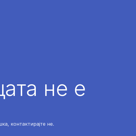
ата не е
ка, контактирајте не.