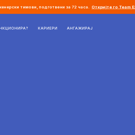
женерски тимови, подготвени за 72 часа.
Откријте го Team E
Белгија
УНКЦИОНИРА?
КАРИЕРИ
АНГАЖИРАЈ
Франција
Ирска
Холандија
Швајцарија
Соединети Американски Држави
Босна и Херцеговина
Естонија
Латвија
Молдавија