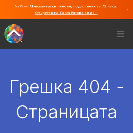
NEW —
AI инженерски тимови, подготвени за 72 часа.
×
Откријте го Team Extension AI →
македонс
англиски
ЗА НАС
ЕКСПЕРТИЗА
КАКО ФУНКЦИОНИРА?
КАРИЕРИ
Грешка 404 -
АНГАЖИРАЈ
СЕВЕРНА МАКЕДОНИЈА
Страницата
MK
ЗАПОЧНЕТЕ