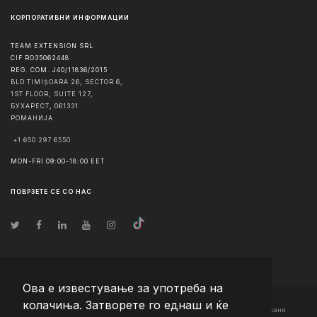
КОРПОРАТИВНИ ИНФОРМАЦИИ
TEAM EXTENSION SRL
CIF RO35062448
REG. COM. J40/11836/2015
BLD TIMIȘOARA 26, SECTOR 6,
1ST FLOOR, SUITE 127,
БУХАРЕСТ
,
061331
РОМАНИЈА
+1 650 297 6550
MON-FRI 09:00-18:00 EET
ПОВРЗЕТЕ СЕ СО НАС
Ова е известување за употреба на
колачиња. Затворете го еднаш и ќе
© Авторско право
2026
Team Extension Macedonia
- Сите права задржани