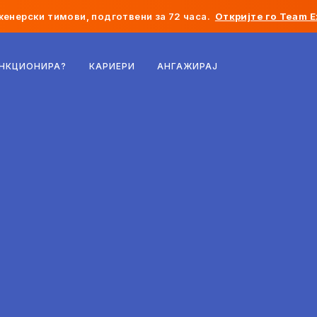
женерски тимови, подготвени за 72 часа.
Откријте го Team E
Белгија
УНКЦИОНИРА?
КАРИЕРИ
АНГАЖИРАЈ
Франција
Ирска
Холандија
Швајцарија
Соединети Американски Држави
Босна и Херцеговина
Естонија
Латвија
Молдавија