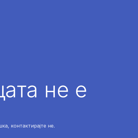
ата не е
ка, контактирајте не.