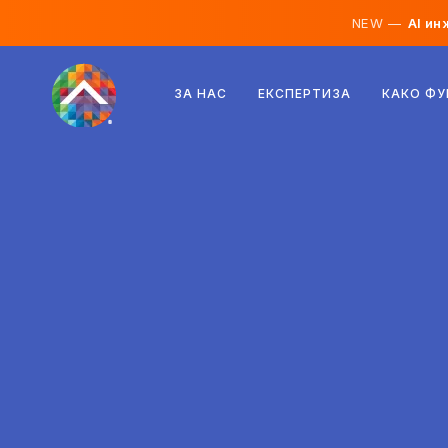
NEW —
AI ин
Австрија
ЗА НАС
ЕКСПЕРТИЗА
КАКО Ф
Финска
Исланд
Луксембург
Шведска
Обединето Кралство
Албанија
Чешка
Унгарија
Северна Македонија