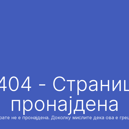
404 - Страниц
пронајдена
рате не е пронајдена. Доколку мислите дека ова е греш