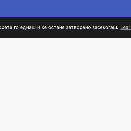
орете го еднаш и ќе остане затворено засекогаш.
Lear
60
+36
7
ОВИ НА ТИМОТ
COUNTRIES
КАНЦЕЛ