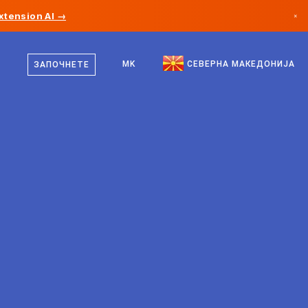
xtension AI →
×
македонски
Канада
англиски
MK
СЕВЕРНА МАКЕДОНИЈА
ЗАПОЧНЕТЕ
Германија
Лихтенштајн
Норвешка
Јапонија
Бугарија
Хрватска
Литванија
Црна Гора